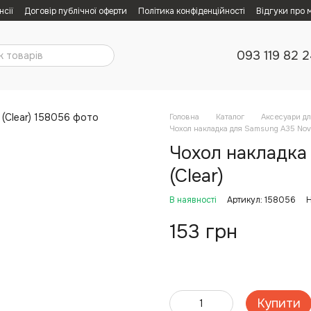
нсії
Договір публічної оферти
Політика конфіденційності
Відгуки про 
093 119 82 
Головна
Каталог
Аксесуари дл
Чохол накладка для Samsung A35 Nova
Чохол накладка
(Clear)
В наявності
Артикул: 158056
Н
153 грн
Купити