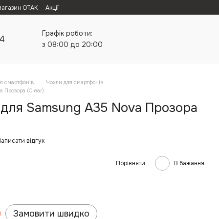
магазин ОТАК
Акції
Графік роботи:
24
з 08:00 до 20:00
я смартфонів
Чохли для смартфонів
 Прозора (Clear)
 для Samsung A35 Nova Прозора
аписати відгук
Порівняти
В бажання
Замовити швидко