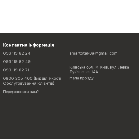
Контактна інформація
093 119 82 24
smartotakua@gmail.com
093 119 82 49
Київська обл., м. Київ, вул. Левка
093 119 82 71
Лук'яненка, 14А
0800 305 400 (Відділ Якості
Мапа проїзду
Обслуговування Клієнтів)
Передзвонити вам?