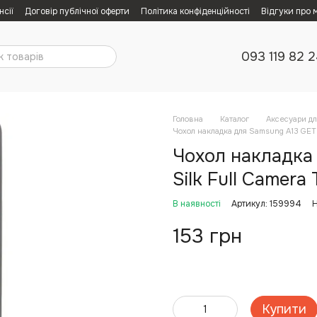
нсії
Договір публічної оферти
Політика конфіденційності
Відгуки про 
093 119 82 
Головна
Каталог
Аксесуари дл
Чохол накладка для Samsung A13 GETM
Чохол накладка
Silk Full Camera
В наявності
Артикул: 159994
Н
153 грн
Купити