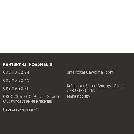
Контактна інформація
093 119 82 24
smartotakua@gmail.com
093 119 82 49
Київська обл., м. Київ, вул. Левка
093 119 82 71
Лук'яненка, 14А
0800 305 400 (Відділ Якості
Мапа проїзду
Обслуговування Клієнтів)
Передзвонити вам?