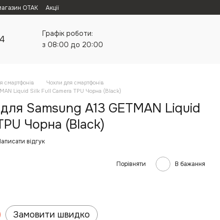
магазин ОТАК
Акції
Графік роботи:
24
з 08:00 до 20:00
я смартфонів
Чохли для смартфонів
AN Liquid Silk Full Camera TPU Чорна (Black)
 для Samsung A13 GETMAN Liquid
 TPU Чорна (Black)
аписати відгук
Порівняти
В бажання
Замовити швидко