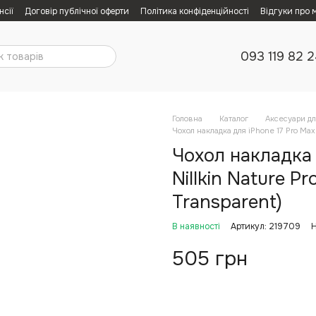
нсії
Договір публічної оферти
Політика конфіденційності
Відгуки про 
093 119 82 
Головна
Каталог
Аксесуари дл
Чохол накладка для iPhone 17 Pro Max 
Чохол накладка 
Nillkin Nature P
Transparent)
В наявності
Артикул: 219709
Н
505 грн