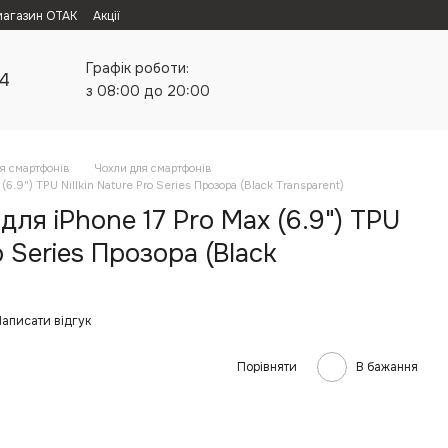
магазин ОТАК
Акції
Графік роботи:
24
з 08:00 до 20:00
я смартфонів
Чохли для смартфонів
(6.9") TPU Nillkin Nature Pro Series Прозора (Black Transparent)
для iPhone 17 Pro Max (6.9") TPU
ro Series Прозора (Black
аписати відгук
Порівняти
В бажання