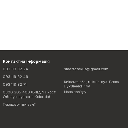
Контактна інформація
093 119 82 24
smartotakua@gmail.com
093 119 82 49
Київська обл., м. Київ, вул. Левка
093 119 82 71
Лук'яненка, 14А
0800 305 400 (Відділ Якості
Мапа проїзду
Обслуговування Клієнтів)
Передзвонити вам?