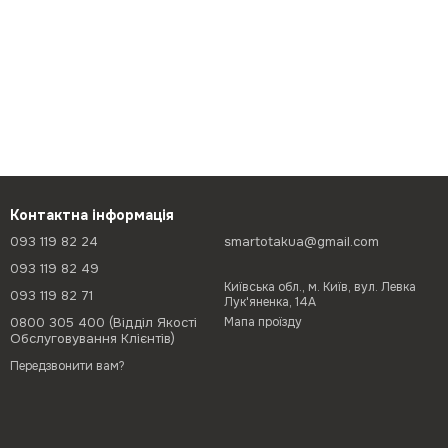
Контактна інформація
093 119 82 24
smartotakua@gmail.com
093 119 82 49
Київська обл., м. Київ, вул. Левка
093 119 82 71
Лук'яненка, 14А
0800 305 400 (Відділ Якості
Мапа проїзду
Обслуговування Клієнтів)
Передзвонити вам?