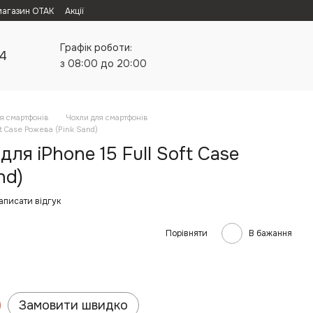
магазин ОТАК
Акції
Графік роботи:
24
з 08:00 до 20:00
я смартфонів
Чохли для смартфонів
ft Case Рожева (Pink Sand)
ля iPhone 15 Full Soft Case
nd)
аписати відгук
Порівняти
В бажання
Замовити швидко