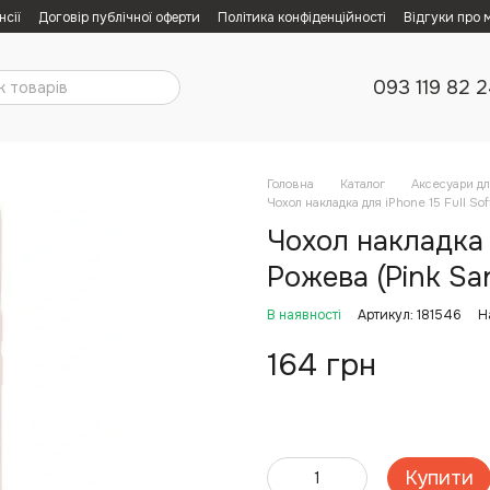
нсії
Договір публічної оферти
Політика конфіденційності
Відгуки про 
093 119 82 
Головна
Каталог
Аксесуари дл
Чохол накладка для iPhone 15 Full So
Чохол накладка д
Рожева (Pink Sa
В наявності
Артикул: 181546
Н
164 грн
Купити