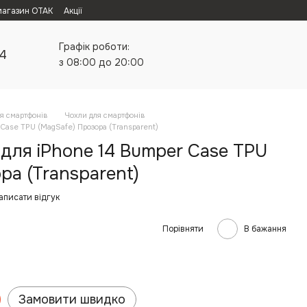
магазин ОТАК
Акції
Графік роботи:
24
з 08:00 до 20:00
я смартфонів
Чохли для смартфонів
 Case TPU (MagSafe) Прозора (Transparent)
для iPhone 14 Bumper Case TPU
ра (Transparent)
аписати відгук
Порівняти
В бажання
Замовити швидко