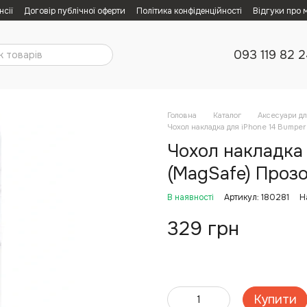
нсії
Договір публічної оферти
Політика конфіденційності
Відгуки про 
093 119 82 
Головна
Каталог
Аксесуари дл
Чохол накладка для iPhone 14 Bumper
Чохол накладка 
(MagSafe) Прозо
В наявності
Артикул: 180281
Н
329 грн
Купити