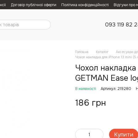
нсії
Договір публічної оферти
Політика конфіденційності
Відгуки про 
093 119 82 
Головна
Каталог
Аксесуари дл
Чохол накладка для iPhone 13 mini (5
Чохол накладка д
GETMAN Ease log
В наявності
Артикул: 219280
Н
186 грн
Купити