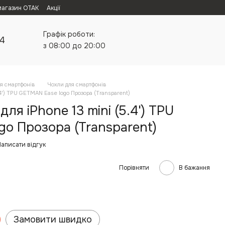
магазин ОТАК
Акції
Графік роботи:
24
з 08:00 до 20:00
я смартфонів
Чохли для смартфонів
.4') TPU GETMAN Ease logo Прозора (Transparent)
ля iPhone 13 mini (5.4') TPU
o Прозора (Transparent)
аписати відгук
Порівняти
В бажання
Замовити швидко