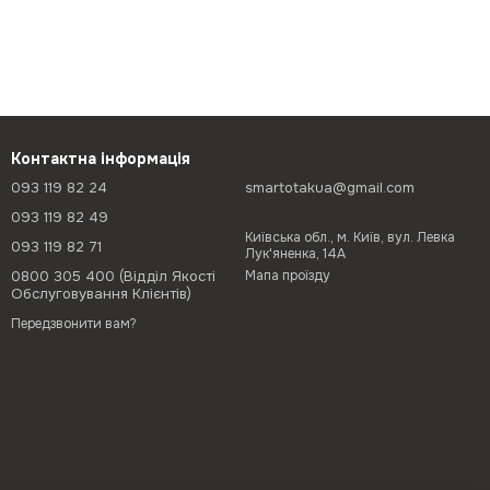
Контактна інформація
093 119 82 24
smartotakua@gmail.com
093 119 82 49
Київська обл., м. Київ, вул. Левка
093 119 82 71
Лук'яненка, 14А
0800 305 400 (Відділ Якості
Мапа проїзду
Обслуговування Клієнтів)
Передзвонити вам?