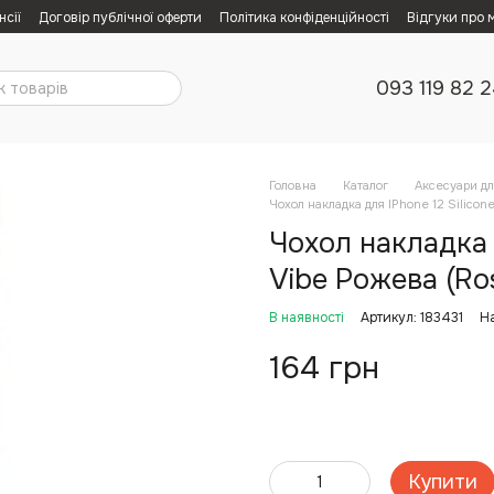
нсії
Договір публічної оферти
Політика конфіденційності
Відгуки про 
093 119 82 
Головна
Каталог
Аксесуари дл
Чохол накладка для IPhone 12 Silico
Чохол накладка 
Vibe Рожева (Ro
В наявності
Артикул: 183431
Н
164 грн
Купити