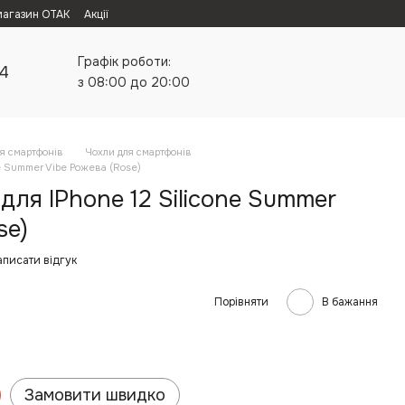
магазин ОТАК
Акції
Графік роботи:
24
з 08:00 до 20:00
я смартфонів
Чохли для смартфонів
ne Summer Vibe Рожева (Rose)
для IPhone 12 Silicone Summer
se)
аписати відгук
Порівняти
В бажання
Замовити швидко