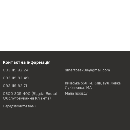
Контактна інформація
093 119 82 24
smartotakua@gmail.com
093 119 82 49
Київська обл., м. Київ, вул. Левка
093 119 82 71
Лук'яненка, 14А
0800 305 400 (Відділ Якості
Мапа проїзду
Обслуговування Клієнтів)
Передзвонити вам?