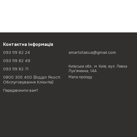
Контактна інформація
093 119 82 24
smartotakua@gmail.com
093 119 82 49
Київська обл., м. Київ, вул. Левка
093 119 82 71
Лук'яненка, 14А
0800 305 400 (Відділ Якості
Мапа проїзду
Обслуговування Клієнтів)
Передзвонити вам?