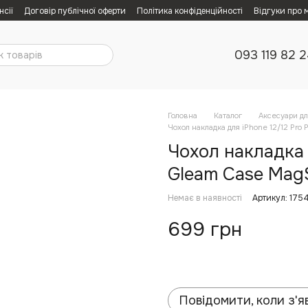
нсії
Договір публічної оферти
Політика конфіденційності
Відгуки про 
093 119 82 
Головна
Каталог
Аксесуари дл
Чохол накладка для iPhone 12/12 Pro 
Чохол накладка 
Gleam Case MagSa
Немає в наявності
Артикул: 175
699 грн
Повідомити, коли з'я