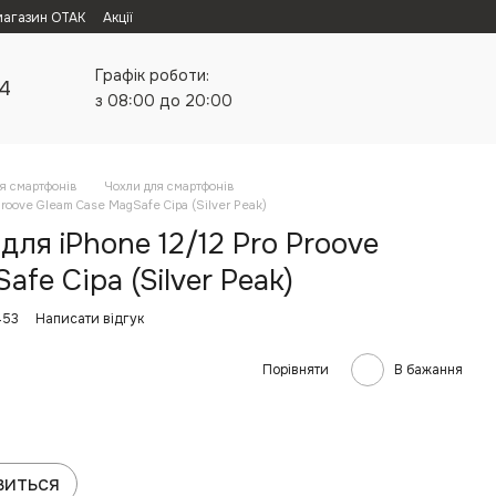
магазин ОТАК
Акції
Графік роботи:
24
з 08:00 до 20:00
я смартфонів
Чохли для смартфонів
Proove Gleam Case MagSafe Сіра (Silver Peak)
для iPhone 12/12 Pro Proove
fe Сіра (Silver Peak)
453
Написати відгук
Порівняти
В бажання
виться