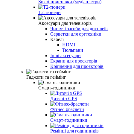
Smart приставки (медіаплеєри)
Т2-тюнери
Аксесуари для телевізорів
Чистячі засоби для дисплеїв
Серветки для оргтехніки
Кабелі
HDMI
Тюльпани
Інші аксесуари
Екрани для проєкторів
Кріплення для проєкторів
Гаджети та геймінг
Смарт-годинники
Дитячі з GPS
Фітнес-браслети
Смарт-годинники
Ремінці для годинників