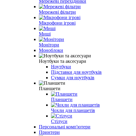
Мережеві перехідники
Мережеві фільтри
Мікрофони ігрові
Миші
Монітори
Моноблоки
Ноутбуки та аксесуари
Ноутбуки
Підставки для ноутбуків
Сумки для ноутбуків
Планшети
Планшети
Чохли для планшетів
Стілуси
Персональні комп'ютери
Принтери