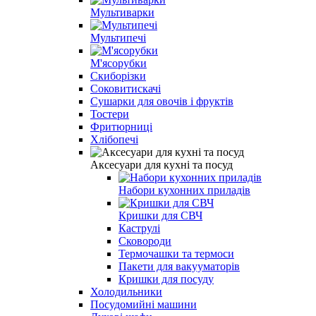
Мультиварки
Мультипечі
М'ясорубки
Скиборізки
Соковитискачі
Сушарки для овочів і фруктів
Тостери
Фритюрниці
Хлібопечі
Аксесуари для кухні та посуд
Набори кухонних приладів
Кришки для СВЧ
Каструлі
Сковороди
Термочашки та термоси
Пакети для вакууматорів
Кришки для посуду
Холодильники
Посудомийні машини