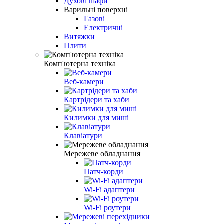
Духові шафи
Варильні поверхні
Газові
Електричні
Витяжки
Плити
Комп'ютерна техніка
Веб-камери
Картрідери та хаби
Килимки для миші
Клавіатури
Мережеве обладнання
Патч-корди
Wi-Fi адаптери
Wi-Fi роутери