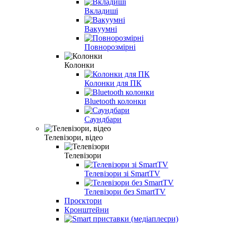
Вкладиші
Вакуумні
Повнорозмірні
Колонки
Колонки для ПК
Bluetooth колонки
Саундбари
Телевізори, відео
Телевізори
Телевізори зі SmartTV
Телевізори без SmartTV
Проєктори
Кронштейни