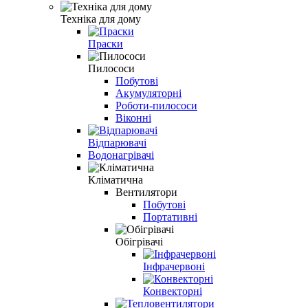
Техніка для дому
Праски
Пилососи
Побутові
Акумуляторні
Роботи-пилососи
Віконні
Відпарювачі
Водонагрівачі
Кліматична
Вентилятори
Побутові
Портативні
Обігрівачі
Інфрачервоні
Конвекторні