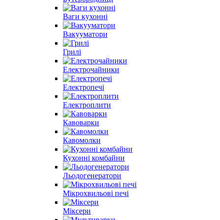
Ваги кухонні
Вакууматори
Грилі
Електрочайники
Електропечі
Електроплити
Кавоварки
Кавомолки
Кухонні комбайни
Льодогенератори
Мікрохвильові печі
Міксери