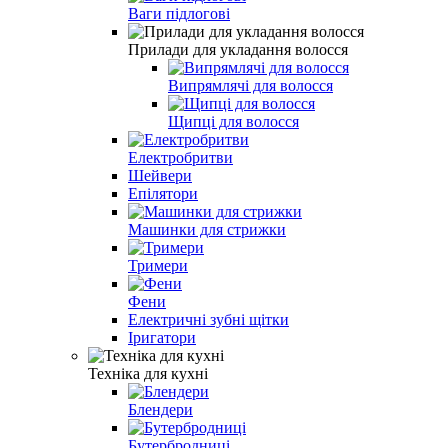
Ваги підлогові
Прилади для укладання волосся
Випрямлячі для волосся
Щипці для волосся
Електробритви
Шейвери
Епілятори
Машинки для стрижки
Тримери
Фени
Електричні зубні щітки
Іригатори
Техніка для кухні
Блендери
Бутербродниці