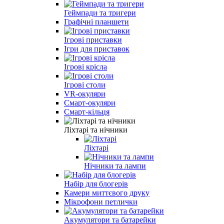
Геймпади та тригери
Графічні планшети
Ігрові приставки
Ігри для приставок
Ігрові крісла
Ігрові столи
VR-окуляри
Смарт-окуляри
Смарт-кільця
Ліхтарі та нічники
Ліхтарі
Нічники та лампи
Набір для блогерів
Камери миттєвого друку
Мікрофони петлички
Акумулятори та батарейки