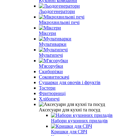
Кухонні комбайни
Льодогенератори
Мікрохвильові печі
Міксери
Мультиварки
Мультипечі
М'ясорубки
Скиборізки
Соковитискачі
Сушарки для овочів і фруктів
Тостери
Фритюрниці
Хлібопечі
Аксесуари для кухні та посуд
Набори кухонних приладів
Кришки для СВЧ