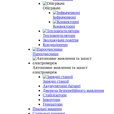
Обігрівачі
Інфрачервоні
Конвекторні
Тепловентилятори
Зволожувачі повітря
Кондиціонери
Пароочисники
Автономне живлення та захист
електромереж
Зарядні станції
Акумуляторні батареї
Джерела безперебійного живлення
Стабілізатори
Інвертори
Генератори
Пральні машини
Сушильні машини