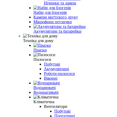
Нічники та лампи
Набір для блогерів
Камери миттєвого друку
Мікрофони петлички
Акумулятори та батарейки
Техніка для дому
Праски
Пилососи
Побутові
Акумуляторні
Роботи-пилососи
Віконні
Відпарювачі
Водонагрівачі
Кліматична
Вентилятори
Побутові
Портативні