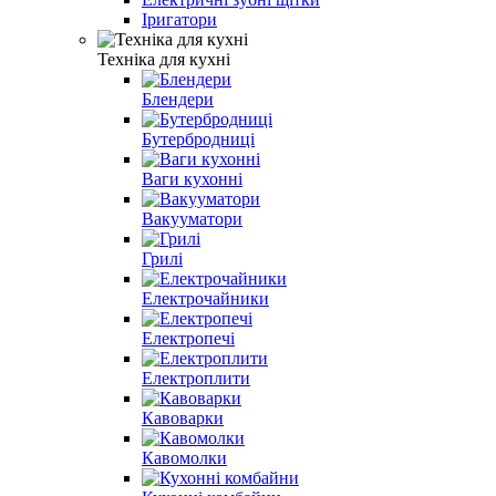
Іригатори
Техніка для кухні
Блендери
Бутербродниці
Ваги кухонні
Вакууматори
Грилі
Електрочайники
Електропечі
Електроплити
Кавоварки
Кавомолки