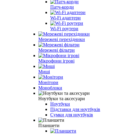
Патч-корди
Wi-Fi адаптери
Wi-Fi роутери
Мережеві перехідники
Мережеві фільтри
Мікрофони ігрові
Миші
Монітори
Моноблоки
Ноутбуки та аксесуари
Ноутбуки
Підставки для ноутбуків
Сумки для ноутбуків
Планшети