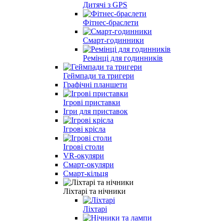
Дитячі з GPS
Фітнес-браслети
Смарт-годинники
Ремінці для годинників
Геймпади та тригери
Графічні планшети
Ігрові приставки
Ігри для приставок
Ігрові крісла
Ігрові столи
VR-окуляри
Смарт-окуляри
Смарт-кільця
Ліхтарі та нічники
Ліхтарі