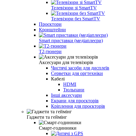
Телевізори зі SmartTV
Телевізори без SmartTV
Проєктори
Кронштейни
Smart приставки (медіаплеєри)
Т2-тюнери
Аксесуари для телевізорів
Чистячі засоби для дисплеїв
Серветки для оргтехніки
Кабелі
HDMI
Тюльпани
Інші аксесуари
Екрани для проєкторів
Кріплення для проєкторів
Гаджети та геймінг
Смарт-годинники