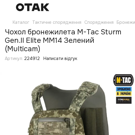
Каталог
Тактичне спорядження
Спорядження
Бронежи
Чохол бронежилета M-Tac Sturm
Gen.II Elite MM14 Зелений
(Multicam)
Артикул:
224912
Написати відгук