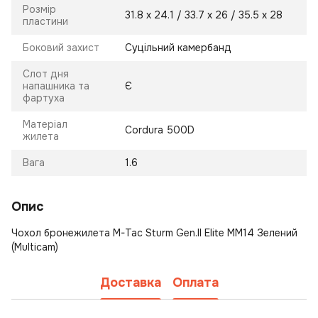
Розмір
31.8 х 24.1 / 33.7 х 26 / 35.5 х 28
пластини
Боковий захист
Суцільний камербанд
Слот дня
напашника та
Є
фартуха
Матеріал
Cordura 500D
жилета
Вага
1.6
Опис
Чохол бронежилета M-Tac Sturm Gen.II Elite MM14 Зелений
(Multicam)
Доставка
Оплата