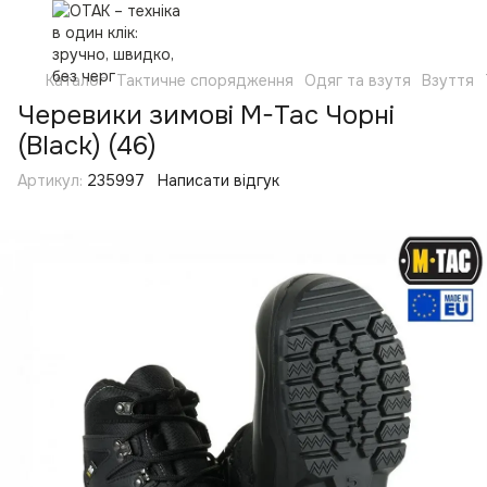
Каталог
Тактичне спорядження
Одяг та взутя
Взуття
Черевики зимові M-Tac Чорні
(Black) (46)
Артикул:
235997
Написати відгук