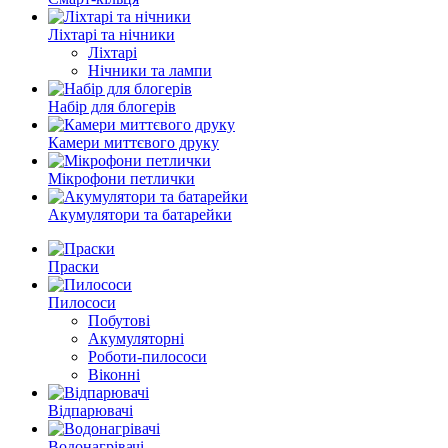
Ліхтарі та нічники
Ліхтарі
Нічники та лампи
Набір для блогерів
Камери миттєвого друку
Мікрофони петлички
Акумулятори та батарейки
Праски
Пилососи
Побутові
Акумуляторні
Роботи-пилососи
Віконні
Відпарювачі
Водонагрівачі