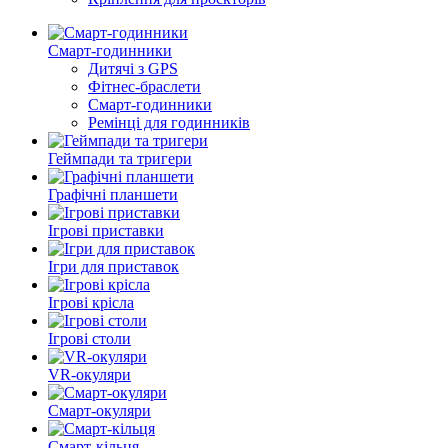
Смарт-годинники
Дитячі з GPS
Фітнес-браслети
Смарт-годинники
Ремінці для годинників
Геймпади та тригери
Графічні планшети
Ігрові приставки
Ігри для приставок
Ігрові крісла
Ігрові столи
VR-окуляри
Смарт-окуляри
Смарт-кільця