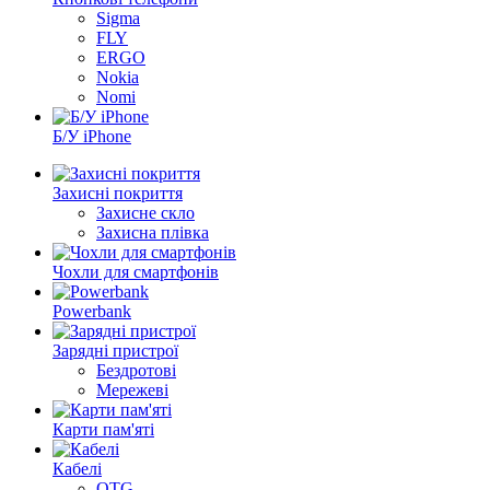
Sigma
FLY
ERGO
Nokia
Nomi
Б/У iPhone
Захисні покриття
Захисне скло
Захисна плівка
Чохли для смартфонів
Powerbank
Зарядні пристрої
Бездротові
Мережеві
Карти пам'яті
Кабелі
OTG