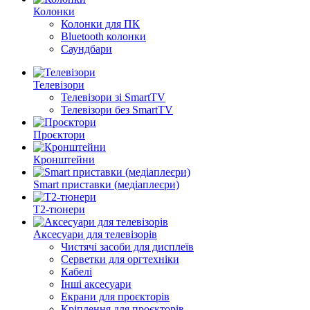
Колонки
Колонки для ПК
Bluetooth колонки
Саундбари
Телевізори
Телевізори зі SmartTV
Телевізори без SmartTV
Проєктори
Кронштейни
Smart приставки (медіаплеєри)
Т2-тюнери
Аксесуари для телевізорів
Чистячі засоби для дисплеїв
Серветки для оргтехніки
Кабелі
Інші аксесуари
Екрани для проєкторів
Кріплення для проєкторів