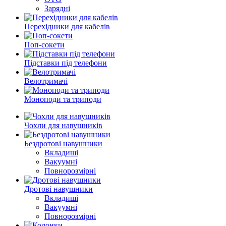
Зарядні
Перехідники для кабелів
Поп-сокети
Підставки під телефони
Велотримачі
Моноподи та триподи
Чохли для навушників
Бездротові навушники
Вкладиші
Вакуумні
Повнорозмірні
Дротові навушники
Вкладиші
Вакуумні
Повнорозмірні