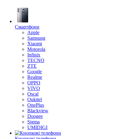
Смартфони
Apple
Samsung
Xiaomi
Motorola
Infinix
TECNO
ZTE
Google
Realme
OPPO
VIVO
Oscal
Oukitel
OnePlus
Blackview
Doogee
Sigma
UMIDIGI
Кнопкові телефони