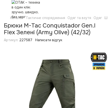
Каталог
Тактичне спорядження
Одяг та взутя
Одяг
Ш
Брюки M-Tac Conquistador Gen.I
Flex Зелені (Army Olive) (42/32)
Артикул:
227587
Написати відгук