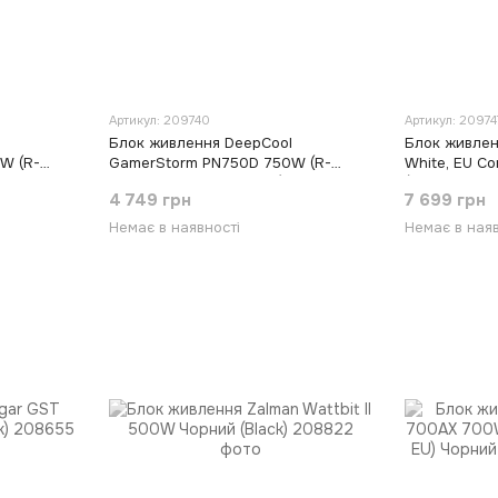
Артикул: 209740
Артикул: 20974
Блок живлення DeepCool
Блок живлен
W (R-
GamerStorm PN750D 750W (R-
White, EU Co
ний
PN750D-FC0B-JGEU-V2) Чорний
(G9P.SX0850
4 749 грн
7 699 грн
(Black)
(White)
Немає в наявності
Немає в наяв