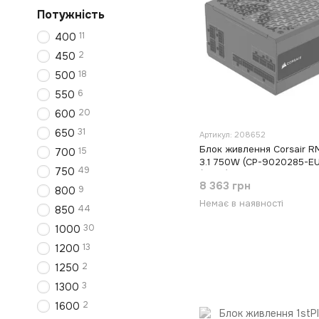
Потужність
11
400
2
450
18
500
6
550
20
600
31
650
Артикул: 208652
Блок живлення Corsair 
15
700
3.1 750W (CP-9020285-E
49
750
(Black)
8 363 грн
9
800
Немає в наявності
44
850
30
1000
13
1200
2
1250
3
1300
2
1600