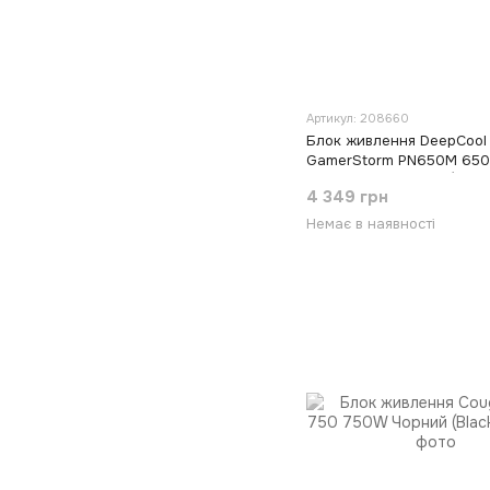
Артикул: 208660
Блок живлення DeepCool
GamerStorm PN650M 650
PN650M-FC0B-JGEU) Чор
4 349 грн
(Black)
Немає в наявності