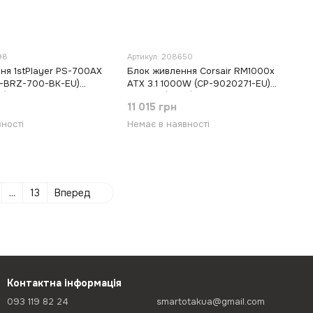
98
Артикул: 208650
ня 1stPlayer PS-700AX
Блок живлення Corsair RM1000x
-BRZ-700-BK-EU)
ATX 3.1 1000W (CP-9020271-EU)
k)
Чорний (Black)
11 015 грн
ності
Немає в наявності
...
13
Вперед
Контактна інформація
093 119 82 24
smartotakua@gmail.com