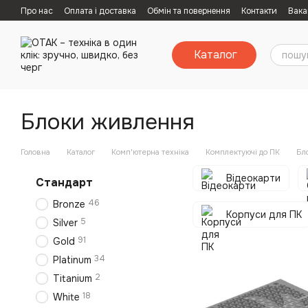
Перейти к основному контенту
Про нас
Оплата і доставка
Обмін та повернення
Контакти
Вака
Каталог
Блоки живлення
Головна
Каталог
Комп'ютерна техніка
Комплектуючі до ПК
Бл
Відеокарти
Стандарт
46
Bronze
Корпуси для ПК
5
Silver
91
Gold
34
Platinum
2
Titanium
18
White