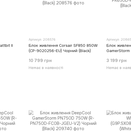
Артикул: 208576
Артикул: 2086
tbit II
Блок живлення Corsair SF850 850W
Блок живлен
(CP-9020256-EU) Чорний (Black)
GamerStorm
PK650D-FA0B
10 799 грн
3 199 грн
Немає в наявності
Немає в наяв