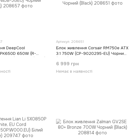
57
Артикул: 208651
ня DeepCool
Блок живлення Corsair RM750e ATX
 PK650D 650W (R-
3.1 750W (CP-9020295-EU) Чорний
-JGEU) Чорний (Black)
(Black)
6 999 грн
ності
Немає в наявності