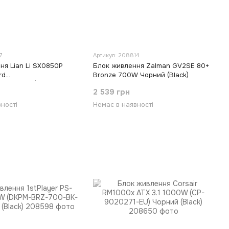
7
Артикул: 208814
ня Lian Li SX0850P
Блок живлення Zalman GV2SE 80+
rd
Bronze 700W Чорний (Black)
P.W000.EU) Білий
2 539 грн
ності
Немає в наявності