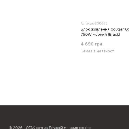
Артикул: 208655
Блок живлення Cougar G
750W Чорний (Black)
4 690 грн
Немає в наявності
© 2026 - ОТАК.com.ua Дружній магазин техніки