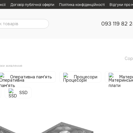
нсії
Договір публічної оферти
Політика конфіденційності
Відгуки про 
093 119 82 
Сор
оки живлення
Оперативна пам'ять
Процесори
Матери
SSD