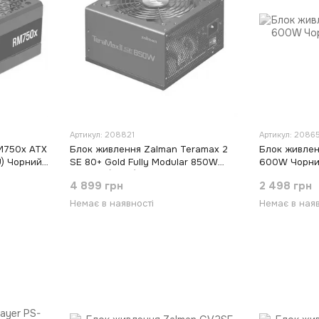
Артикул: 208821
Артикул: 2086
RM750x ATX
Блок живлення Zalman Teramax 2
Блок живле
U) Чорний
SE 80+ Gold Fully Modular 850W
600W Чорний
Чорний (Black)
4 899 грн
2 498 грн
Немає в наявності
Немає в наяв