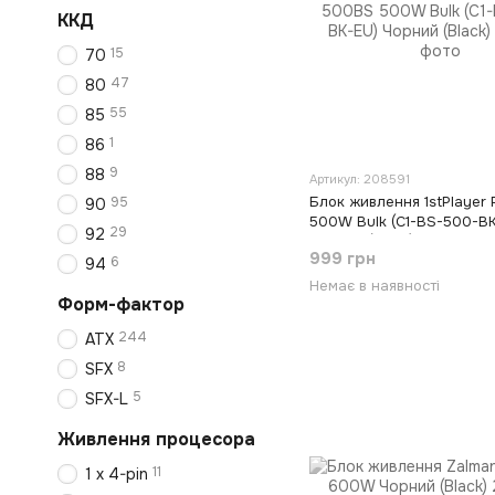
ККД
15
70
47
80
55
85
1
86
9
88
Артикул: 208591
Блок живлення 1stPlayer
95
90
500W Bulk (C1-BS-500-BK
29
92
Чорний (Black)
999 грн
6
94
Немає в наявності
Форм-фактор
244
ATX
8
SFX
5
SFX-L
Живлення процесора
11
1 х 4-pin