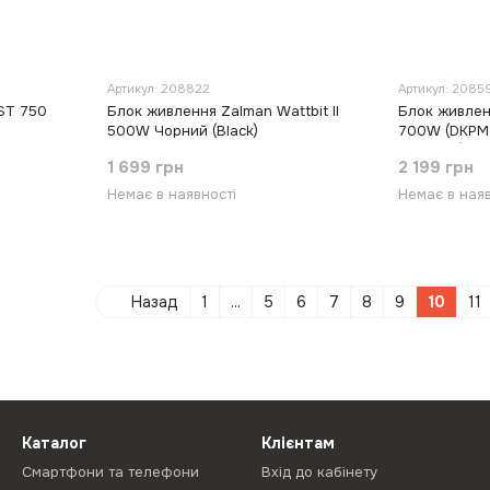
Артикул: 208822
Артикул: 2085
ST 750
Блок живлення Zalman Wattbit II
Блок живлен
500W Чорний (Black)
700W (DKPM
Чорний (Blac
1 699 грн
2 199 грн
Немає в наявності
Немає в наяв
Назад
1
...
5
6
7
8
9
10
11
Каталог
Клієнтам
Смартфони та телефони
Вхід до кабінету