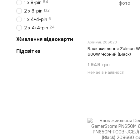
84
1 х 8-pin
132
2 х 8-pin
6
1 х 4+4-pin
24
2 х 4+4-pin
Живлення відеокарти
Артикул: 208823
Блок живлення Zalman Wat
Підсвітка
600W Чорний (Black)
1 949 грн
Немає в наявності