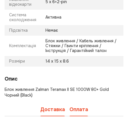
5 х 6+2-pin
відеокарти
Система
Активна
охолодження
Підсвітка
Немає
Блок живлення / Кабель живлення /
Комплектація
Стяжки / Гвинти кріплення /
Інструкція / Гарантійний талон
Розміри
14 х 15 х 8.6
Опис
Блок живлення Zalman Teramax II SE 1000W 80+ Gold
Чорний (Black)
Доставка
Оплата