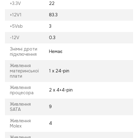
+3.3V
22
+12V1
83.3
+5Vsb
3
-12V
0.3
Знімні дроти
Немає
підключення
Живлення
материнської
1 х 24-pin
плати
Живлення
2 х 4+4-pin
процесора
Живлення
9
SATA
Живлення
4
Molex
Живлення