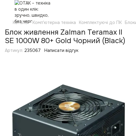
Каталог
Комп'ютерна техніка
Комплектуючі до ПК
Блок
Блок живлення Zalman Teramax II
SE 1000W 80+ Gold Чорний (Black)
Артикул:
235067
Написати відгук