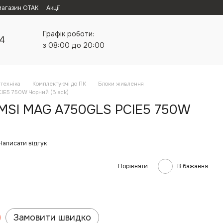
магазин ОТАК
Акції
Графік роботи:
24
з 08:00 до 20:00
техніка
Комплектуючі до ПК
Блоки живлення
IE5 750W Чорний (Black)
 MSI MAG A750GLS PCIE5 750W
Написати відгук
Порівняти
В бажання
Замовити швидко