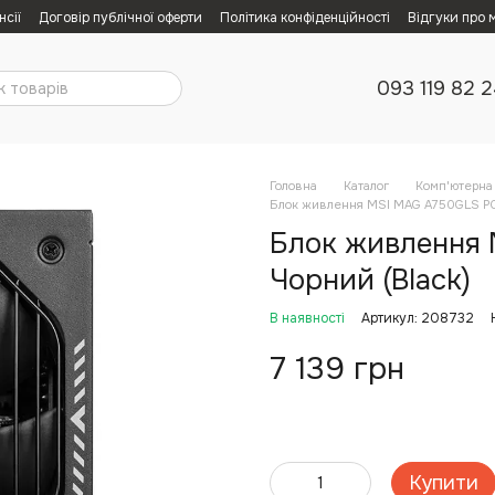
нсії
Договір публічної оферти
Політика конфіденційності
Відгуки про 
093 119 82 
Головна
Каталог
Комп'ютерна 
Блок живлення MSI MAG A750GLS PC
Блок живлення
Чорний (Black)
В наявності
Артикул: 208732
7 139 грн
Купити