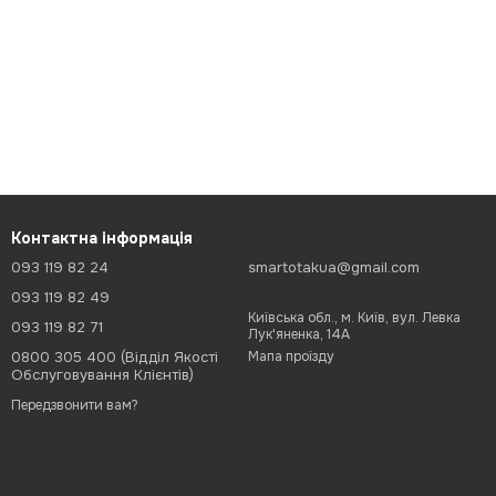
Контактна інформація
093 119 82 24
smartotakua@gmail.com
093 119 82 49
Київська обл., м. Київ, вул. Левка
093 119 82 71
Лук'яненка, 14А
0800 305 400 (Відділ Якості
Мапа проїзду
Обслуговування Клієнтів)
Передзвонити вам?