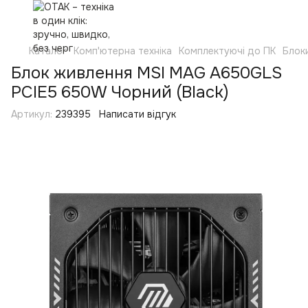
Каталог
Комп'ютерна техніка
Комплектуючі до ПК
Блок
Блок живлення MSI MAG A650GLS
PCIE5 650W Чорний (Black)
Артикул:
239395
Написати відгук