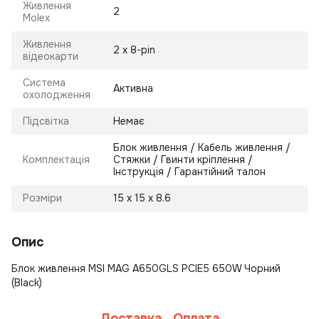
Живлення
2
Molex
Живлення
2 х 8-pin
відеокарти
Система
Активна
охолодження
Підсвітка
Немає
Блок живлення / Кабель живлення /
Комплектація
Стяжки / Гвинти кріплення /
Інструкція / Гарантійний талон
Розміри
15 х 15 х 8.6
Опис
Блок живлення MSI MAG A650GLS PCIE5 650W Чорний
(Black)
Доставка
Оплата