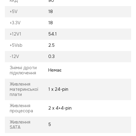
ККД
90
+5V
18
+3.3V
18
+12V1
54.1
+5Vsb
2.5
-12V
0.3
Знімні дроти
Немає
підключення
Живлення
материнської
1 х 24-pin
плати
Живлення
2 х 4+4-pin
процесора
Живлення
5
SATA