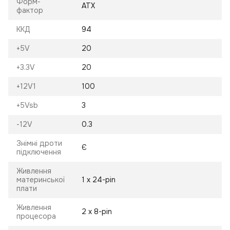
Форм-
ATX
фактор
ККД
94
+5V
20
+3.3V
20
+12V1
100
+5Vsb
3
-12V
0.3
Знімні дроти
Є
підключення
Живлення
материнської
1 х 24-pin
плати
Живлення
2 х 8-pin
процесора