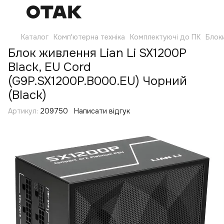
Каталог
Комп'ютерна техніка
Комплектуючі до ПК
Блок
Блок живлення Lian Li SX1200P
Black, EU Cord
(G9P.SX1200P.B000.EU) Чорний
(Black)
Артикул:
209750
Написати відгук