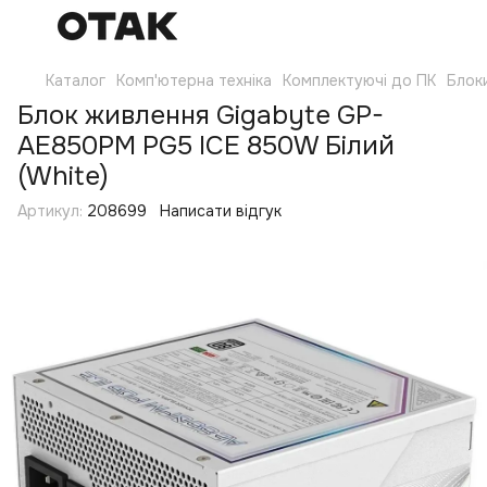
Каталог
Комп'ютерна техніка
Комплектуючі до ПК
Блок
Блок живлення Gigabyte GP-
AE850PM PG5 ICE 850W Білий
(White)
Артикул:
208699
Написати відгук