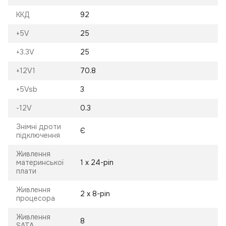
ККД
92
+5V
25
+3.3V
25
+12V1
70.8
+5Vsb
3
-12V
0.3
Знімні дроти
Є
підключення
Живлення
материнської
1 х 24-pin
плати
Живлення
2 х 8-pin
процесора
Живлення
8
SATA