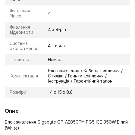
Живлення
4
Molex
Живлення
4 х 8-pin
відеокарти
Система
Активна
охолодження
Підсвітка
Немає
Блок живлення / Кабель живлення /
Комплектація
Стяжки / Гвинти кріплення /
Інструкція / Гарантійний талон
Розміри
14 х 15 х 8.6
Опис
Блок живлення Gigabyte GP-AE850PM PG5 ICE 850W Білий
(White)