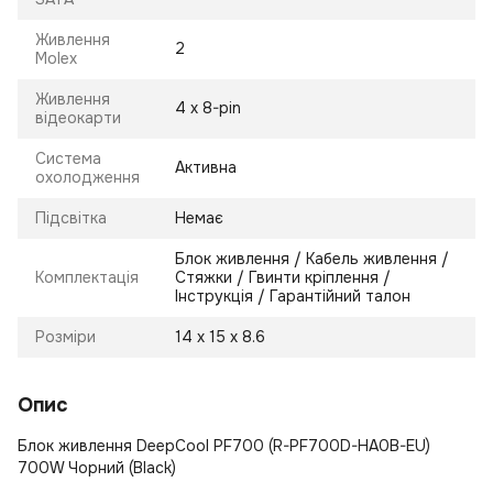
Живлення
2
Molex
Живлення
4 х 8-pin
відеокарти
Система
Активна
охолодження
Підсвітка
Немає
Блок живлення / Кабель живлення /
Комплектація
Стяжки / Гвинти кріплення /
Інструкція / Гарантійний талон
Розміри
14 х 15 х 8.6
Опис
Блок живлення DeepCool PF700 (R-PF700D-HA0B-EU)
700W Чорний (Black)