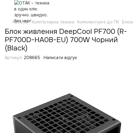
Каталог
Комп'ютерна техніка
Комплектуючі до ПК
Блок
Блок живлення DeepCool PF700 (R-
PF700D-HA0B-EU) 700W Чорний
(Black)
Артикул:
208665
Написати відгук