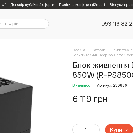
нсії
Договір публічної оферти
Політика конфіденційності
Відгуки про 
093 119 82 
Головна
Каталог
Комп'ютерна 
Блок живлення DeepCool GamerStor
Блок живлення 
850W (R-PS850G
В наявності
Артикул: 239886
6 119 грн
Купити