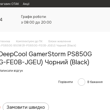
магазин ОТАК
Акції
Графік роботи:
24
з 08:00 до 20:00
техніка
Комплектуючі до ПК
Блоки живлення
m PS850G 850W (R-PS850G-FE0B-JGEU) Чорний (Black)
DeepCool GamerStorm PS850G
-FE0B-JGEU) Чорний (Black)
Написати відгук
Порівняти
В бажання
Замовити швидко