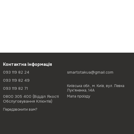
Контактна інформація
093 119 82 24
smartotakua@gmail.com
093 119 82 49
Київська обл., м. Київ, вул. Левка
093 119 82 71
Лук'яненка, 14А
0800 305 400 (Відділ Якості
Мапа проїзду
Обслуговування Клієнтів)
Передзвонити вам?