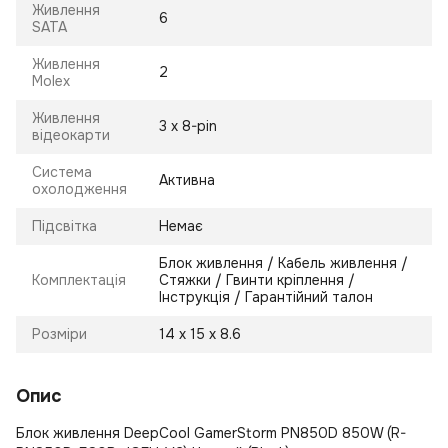
Живлення
6
SATA
Живлення
2
Molex
Живлення
3 х 8-pin
відеокарти
Система
Активна
охолодження
Підсвітка
Немає
Блок живлення / Кабель живлення /
Комплектація
Стяжки / Гвинти кріплення /
Інструкція / Гарантійний талон
Розміри
14 х 15 х 8.6
Опис
Блок живлення DeepCool GamerStorm PN850D 850W (R-