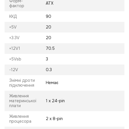
Форм-
ATX
фактор
ККД
90
+5V
20
+3.3V
20
+12V1
70.5
+5Vsb
3
-12V
0.3
Знімні дроти
Немає
підключення
Живлення
материнської
1 х 24-pin
плати
Живлення
2 х 8-pin
процесора