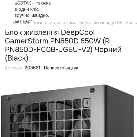
Каталог
Комп'ютерна техніка
Комплектуючі до ПК
Блок
Блок живлення DeepCool
GamerStorm PN850D 850W (R-
PN850D-FC0B-JGEU-V2) Чорний
(Black)
Артикул:
208661
Написати відгук