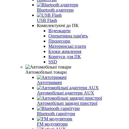
Bluetooth адаптери
USB Flash
Комплектуючі до ПК
Відеокарти
Оперативна пам'ять
Процесори
Материнські плати
Блоки живлення
Корпуси для ПК
SSD
Автомобільні товари
Автотримачі
Автомобільні адаптери AUX
Автомобільні зарядні пристрої
Bluetooth гарнітури
FM модулятори