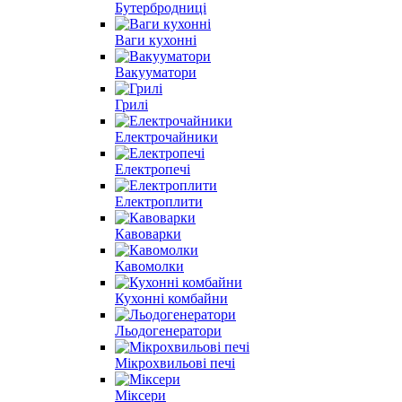
Бутербродниці
Ваги кухонні
Вакууматори
Грилі
Електрочайники
Електропечі
Електроплити
Кавоварки
Кавомолки
Кухонні комбайни
Льодогенератори
Мікрохвильові печі
Міксери