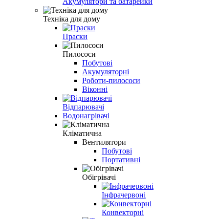
Акумулятори та батарейки
Техніка для дому
Праски
Пилососи
Побутові
Акумуляторні
Роботи-пилососи
Віконні
Відпарювачі
Водонагрівачі
Кліматична
Вентилятори
Побутові
Портативні
Обігрівачі
Інфрачервоні
Конвекторні