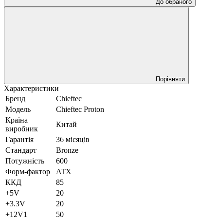
До обраного
Порівняти
Характеристики
Бренд
Chieftec
Модель
Chieftec Proton
Країна
Китай
виробник
Гарантія
36 місяців
Стандарт
Bronze
Потужність
600
Форм-фактор
ATX
ККД
85
+5V
20
+3.3V
20
+12V1
50