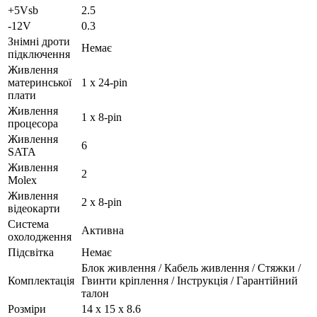
+5Vsb
2.5
-12V
0.3
Знімні дроти
Немає
підключення
Живлення
материнської
1 х 24-pin
плати
Живлення
1 х 8-pin
процесора
Живлення
6
SATA
Живлення
2
Molex
Живлення
2 х 8-pin
відеокарти
Система
Активна
охолодження
Підсвітка
Немає
Блок живлення / Кабель живлення / Стяжки /
Комплектація
Гвинти кріплення / Інструкція / Гарантійний
талон
Розміри
14 х 15 х 8.6