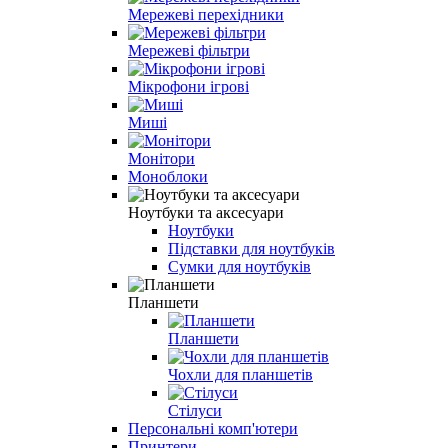
Мережеві перехідники
Мережеві фільтри
Мікрофони ігрові
Миші
Монітори
Моноблоки
Ноутбуки та аксесуари
Ноутбуки
Підставки для ноутбуків
Сумки для ноутбуків
Планшети
Планшети
Чохли для планшетів
Стілуси
Персональні комп'ютери
Принтери