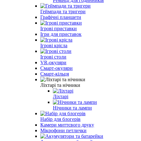
Ремінці для годинників
Геймпади та тригери
Графічні планшети
Ігрові приставки
Ігри для приставок
Ігрові крісла
Ігрові столи
VR-окуляри
Смарт-окуляри
Смарт-кільця
Ліхтарі та нічники
Ліхтарі
Нічники та лампи
Набір для блогерів
Камери миттєвого друку
Мікрофони петлички