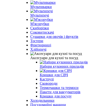
Мультиварки
Мультипечі
М'ясорубки
Скиборізки
Соковитискачі
Сушарки для овочів і фруктів
Тостери
Фритюрниці
Хлібопечі
Аксесуари для кухні та посуд
Набори кухонних приладів
Кришки для СВЧ
Каструлі
Сковороди
Термочашки та термоси
Пакети для вакууматорів
Кришки для посуду
Холодильники
Посудомийні машини