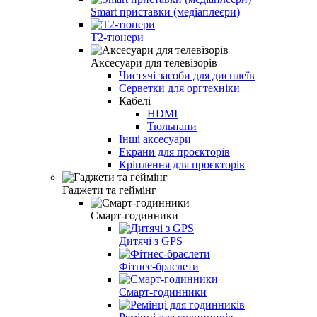
Smart приставки (медіаплеєри)
Т2-тюнери
Аксесуари для телевізорів
Чистячі засоби для дисплеїв
Серветки для оргтехніки
Кабелі
HDMI
Тюльпани
Інші аксесуари
Екрани для проєкторів
Кріплення для проєкторів
Гаджети та геймінг
Смарт-годинники
Дитячі з GPS
Фітнес-браслети
Смарт-годинники