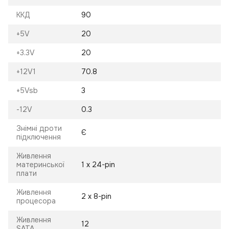
ККД
90
+5V
20
+3.3V
20
+12V1
70.8
+5Vsb
3
-12V
0.3
Знімні дроти
Є
підключення
Живлення
материнської
1 х 24-pin
плати
Живлення
2 х 8-pin
процесора
Живлення
12
SATA