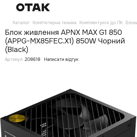
Каталог
Комп'ютерна техніка
Комплектуючі до ПК
Блок
Блок живлення APNX MAX G1 850
(APPG-MX85FEC.X1) 850W Чорний
(Black)
Артикул:
208618
Написати відгук