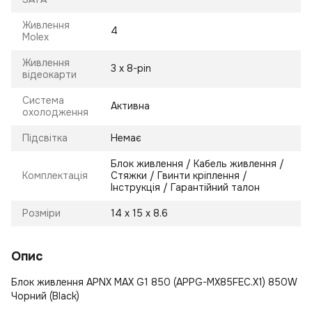
Живлення
4
Molex
Живлення
3 х 8-pin
відеокарти
Система
Активна
охолодження
Підсвітка
Немає
Блок живлення / Кабель живлення /
Комплектація
Стяжки / Гвинти кріплення /
Інструкція / Гарантійний талон
Розміри
14 х 15 х 8.6
Опис
Блок живлення APNX MAX G1 850 (APPG-MX85FEC.X1) 850W
Чорний (Black)