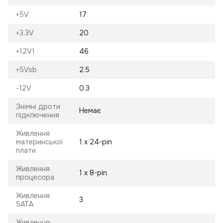
+5V
17
+3.3V
20
+12V1
46
+5Vsb
2.5
-12V
0.3
Знімні дроти
Немає
підключення
Живлення
материнської
1 х 24-pin
плати
Живлення
1 х 8-pin
процесора
Живлення
3
SATA
Живлення