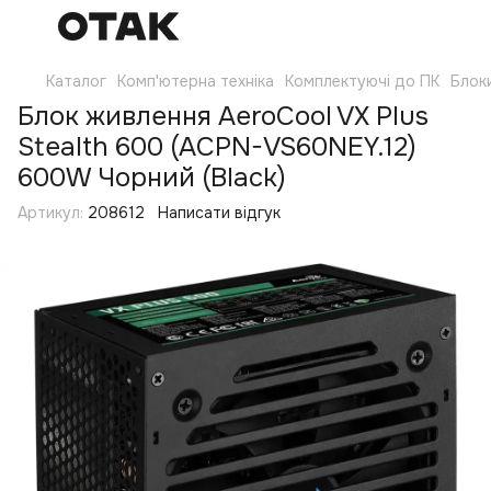
Каталог
Комп'ютерна техніка
Комплектуючі до ПК
Блок
Блок живлення AeroCool VX Plus
Stealth 600 (ACPN-VS60NEY.12)
600W Чорний (Black)
Артикул:
208612
Написати відгук