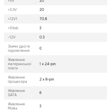
+5V
20
+3.3V
20
+12V1
70.8
+5Vsb
3
-12V
0.3
Знімні дроти
Є
підключення
Живлення
материнської
1 х 24-pin
плати
Живлення
2 х 8-pin
процесора
Живлення
6
SATA
Живлення
3
Molex