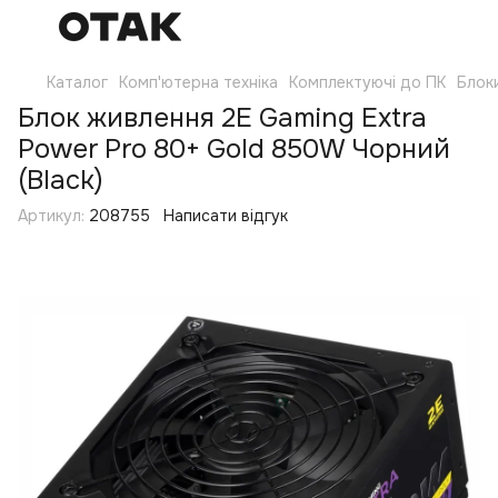
Каталог
Комп'ютерна техніка
Комплектуючі до ПК
Блок
Блок живлення 2E Gaming Extra
Power Pro 80+ Gold 850W Чорний
(Black)
Артикул:
208755
Написати відгук