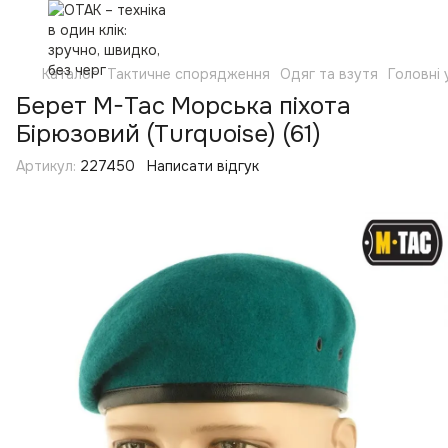
Каталог
Тактичне спорядження
Одяг та взутя
Головні
Берет M-Tac Морська піхота
Бірюзовий (Turquoise) (61)
Артикул:
227450
Написати відгук