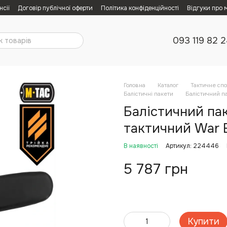
нсії
Договір публічної оферти
Політика конфіденційності
Відгуки про 
093 119 82 
Головна
Каталог
Тактичне сп
Балістичні пакети
Балістичний па
Балістичний пак
тактичний War 
В наявності
Артикул: 224446
5 787 грн
Купити