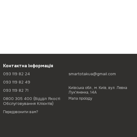
Контактна інформація
093 119 82 24
smartotakua@gmail.com
093 119 82 49
Київська обл., м. Київ, вул. Левка
093 119 82 71
Лук'яненка, 14А
0800 305 400 (Відділ Якості
Мапа проїзду
Обслуговування Клієнтів)
Передзвонити вам?