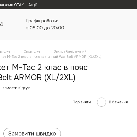
магазин ОТАК
Акції
Графік роботи:
24
з 08:00 до 20:00
орядження
Спорядження
Захист балістичний
кет M-Tac 2 клас в пояс тактичний War Belt ARMOR (XL/2XL)
ет M-Tac 2 клас в пояс
Belt ARMOR (XL/2XL)
Написати відгук
Порівняти
В бажання
Замовити швидко