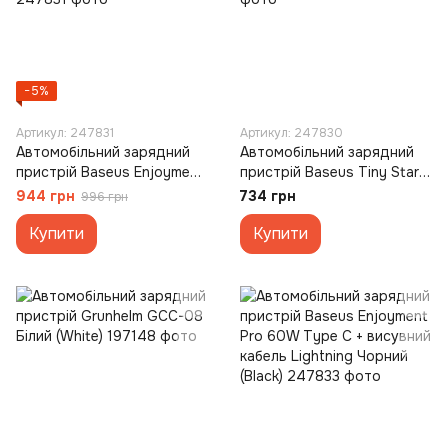
−5%
Артикул: 247831
Артикул: 247830
Автомобільний зарядний
Автомобільний зарядний
пристрій Baseus Enjoyment
пристрій Baseus Tiny Star
Retractable 2-in-1 Type-C +
Mini Car Charger 2xType-C
944 грн
734 грн
996 грн
Type-C 33W Чорний (Black)
30W Чорний (Black)
Купити
Купити