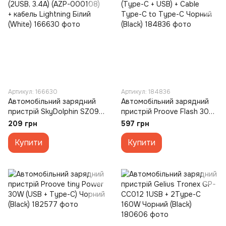
Артикул: 166630
Артикул: 184836
Автомобільний зарядний
Автомобільний зарядний
пристрій SkyDolphin SZ09L
пристрій Proove Flash 30W
(2USB, 3.4A) (AZP-000108)
(Type-C + USB) + Cable
209 грн
597 грн
+ кабель Lightning Білий
Type-C to Type-C Чорний
(White)
Купити
(Black)
Купити