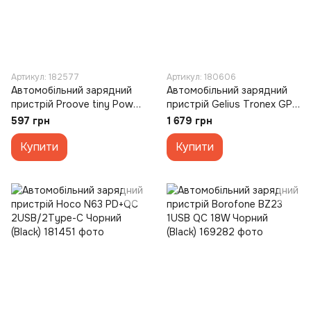
Артикул: 182577
Артикул: 180606
Автомобільний зарядний
Автомобільний зарядний
пристрій Proove tiny Power
пристрій Gelius Tronex GP-
30W (USB + Type-C) Чорний
CC012 1USB + 2Type-C
597 грн
1 679 грн
(Black)
160W Чорний (Black)
Купити
Купити