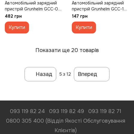
Автомобільний зарядний
Автомобільний зарядний
пристрій Grunhelm GCC-08
пристрій Grunhelm GCC-13L
Біла (White)
Чорний (Black)
482 грн
147 грн
Купити
Купити
Показати ще 20 товарів
Назад
Вперед
5
з 12
093 119 82 24
093 119 82 49
093 119 82 71
0800 305 400 (Відділ Якості Обслуговування
Клієнтів)