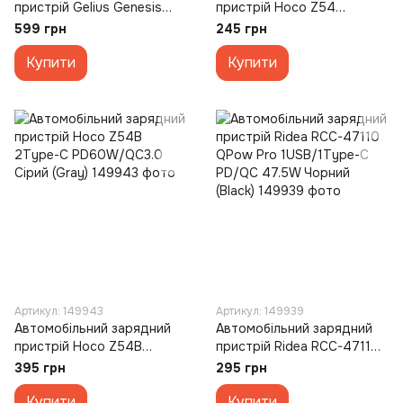
пристрій Gelius Genesis
пристрій Hoco Z54
GP-CC011 1USB+2Type-C
Prosperous 2USB 3.4A
599 грн
245 грн
60W (45W C1+15W A+C2)
Чорний (Black)
Чорний (Black)
Купити
Купити
Артикул: 149943
Артикул: 149939
Автомобільний зарядний
Автомобільний зарядний
пристрій Hoco Z54B
пристрій Ridea RCC-47110
2Type-C PD60W/QC3.0
QPow Pro 1USB/1Type-C
395 грн
295 грн
Сірий (Gray)
PD/QC 47.5W Чорний
Купити
(Black)
Купити