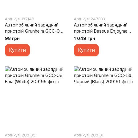
Артикул: 197148
Артикул: 247833
Автомобільний зарядний
Автомобільний зарядний
пристрій Grunhelm GCC-08
пристрій Baseus Enjoyment
Білий (White)
Pro 60W Type C + висувний
98 грн
1 049 грн
кабель Lightning Чорний
Купити
(Black)
Купити
Артикул: 209195
Артикул: 209191