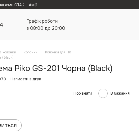
магазин ОТАК
Акції
Графік роботи:
24
з 08:00 до 20:00
а колонки
Колонки
Колонки для ПК
 (Black)
ма Piko GS-201 Чорна (Black)
078
Написати відгук
Порівняти
В бажання
виться