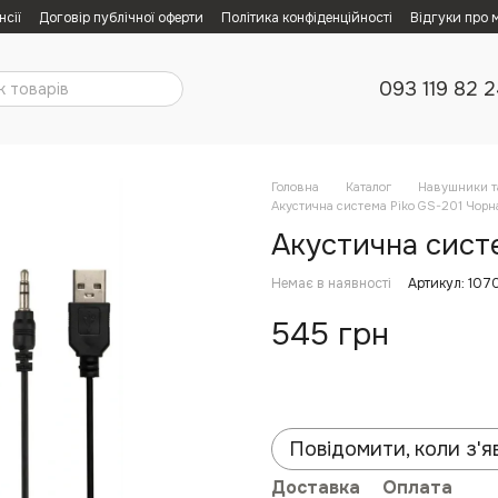
нсії
Договір публічної оферти
Політика конфіденційності
Відгуки про 
093 119 82 
Головна
Каталог
Навушники т
Акустична система Piko GS-201 Чорна
Акустична систе
Немає в наявності
Артикул: 107
545 грн
Повідомити, коли з'я
Доставка
Оплата