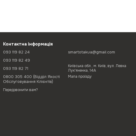
Контактна інформація
093 119 82 24
smartotakua@gmail.com
093 119 82 49
Київська обл., м. Київ, вул. Левка
093 119 82 71
Лук'яненка, 14А
0800 305 400 (Відділ Якості
Мапа проїзду
Обслуговування Клієнтів)
Передзвонити вам?